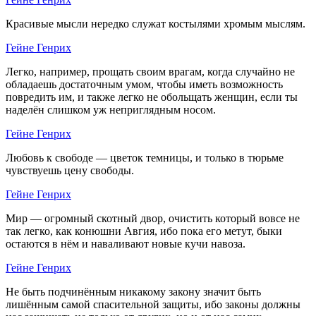
Красивые мысли нередко служат костылями хромым мыслям.
Гейне Генрих
Легко, например, прощать своим врагам, когда случайно не
обладаешь достаточным умом, чтобы иметь возможность
повредить им, и также легко не обольщать женщин, если ты
наделён слишком уж неприглядным носом.
Гейне Генрих
Любовь к свободе — цветок темницы, и только в тюрьме
чувствуешь цену свободы.
Гейне Генрих
Мир — огромный скотный двор, очистить который вовсе не
так легко, как конюшни Авгия, ибо пока его метут, быки
остаются в нём и наваливают новые кучи навоза.
Гейне Генрих
Не быть подчинённым никакому закону значит быть
лишённым самой спасительной защиты, ибо законы должны