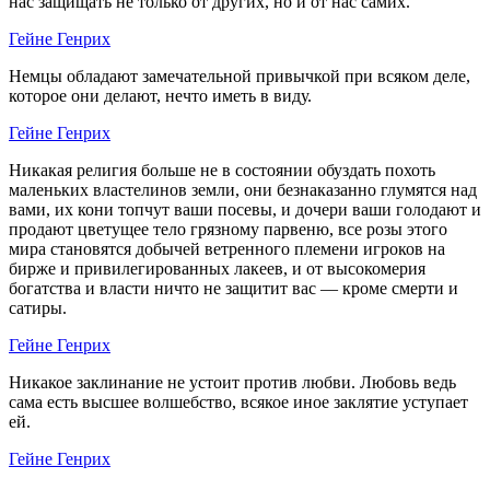
нас защищать не только от других, но и от нас самих.
Гейне Генрих
Немцы обладают замечательной привычкой при всяком деле,
которое они делают, нечто иметь в виду.
Гейне Генрих
Никакая религия больше не в состоянии обуздать похоть
маленьких властелинов земли, они безнаказанно глумятся над
вами, их кони топчут ваши посевы, и дочери ваши голодают и
продают цветущее тело грязному парвеню, все розы этого
мира становятся добычей ветренного племени игроков на
бирже и привилегированных лакеев, и от высокомерия
богатства и власти ничто не защитит вас — кроме смерти и
сатиры.
Гейне Генрих
Никакое заклинание не устоит против любви. Любовь ведь
сама есть высшее волшебство, всякое иное заклятие уступает
ей.
Гейне Генрих