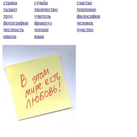
страна
судьба
счастье
талант
творчество
терпение
труд
учитель
философия
фотография
француз
человек
честность
чтение
чувство
школа
язык