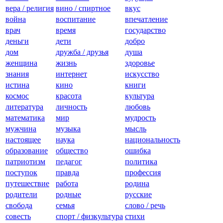
вера / религия
вино / спиртное
вкус
война
воспитание
впечатление
врач
время
государство
деньги
дети
добро
дом
дружба / друзья
душа
женщина
жизнь
здоровье
знания
интернет
искусство
истина
кино
книги
космос
красота
культура
литература
личность
любовь
математика
мир
мудрость
мужчина
музыка
мысль
настоящее
наука
национальность
образование
общество
ошибка
патриотизм
педагог
политика
поступок
правда
профессия
путешествие
работа
родина
родители
родные
русские
свобода
семья
слово / речь
совесть
спорт / физкультура
стихи