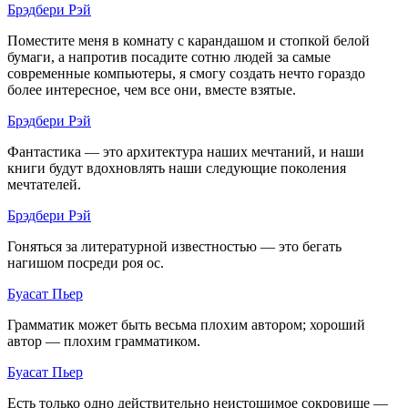
Брэдбери Рэй
Поместите меня в комнату с карандашом и стопкой белой
бумаги, а напротив посадите сотню людей за самые
современные компьютеры, я смогу создать нечто гораздо
более интересное, чем все они, вместе взятые.
Брэдбери Рэй
Фантастика — это архитектура наших мечтаний, и наши
книги будут вдохновлять наши следующие поколения
мечтателей.
Брэдбери Рэй
Гоняться за литературной известностью — это бегать
нагишом посреди роя ос.
Буасат Пьер
Грамматик может быть весьма плохим автором; хороший
автор — плохим грамматиком.
Буасат Пьер
Есть только одно действительно неистощимое сокровище —