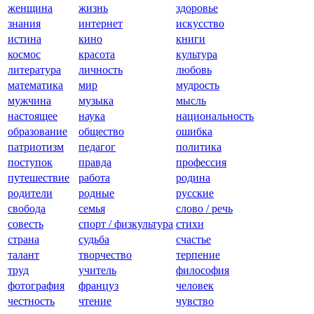
женщина
жизнь
здоровье
знания
интернет
искусство
истина
кино
книги
космос
красота
культура
литература
личность
любовь
математика
мир
мудрость
мужчина
музыка
мысль
настоящее
наука
национальность
образование
общество
ошибка
патриотизм
педагог
политика
поступок
правда
профессия
путешествие
работа
родина
родители
родные
русские
свобода
семья
слово / речь
совесть
спорт / физкультура
стихи
страна
судьба
счастье
талант
творчество
терпение
труд
учитель
философия
фотография
француз
человек
честность
чтение
чувство