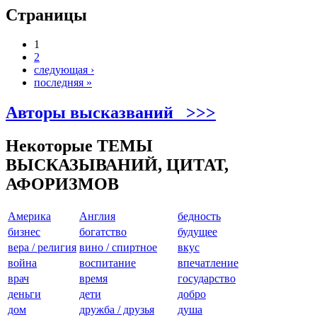
Страницы
1
2
следующая ›
последняя »
Авторы высказваний >>>
Некоторые ТЕМЫ
ВЫСКАЗЫВАНИЙ, ЦИТАТ,
АФОРИЗМОВ
Америкa
Англия
бедность
бизнес
богатство
будущее
вера / религия
вино / спиртное
вкус
война
воспитание
впечатление
врач
время
государство
деньги
дети
добро
дом
дружба / друзья
душа