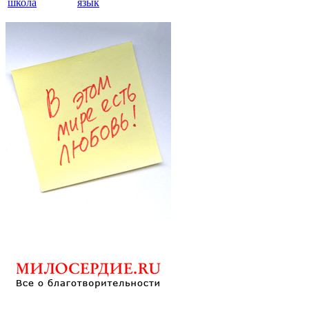
школа
язык