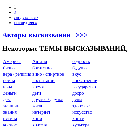
1
2
следующая ›
последняя »
Авторы высказваний >>>
Некоторые ТЕМЫ ВЫСКАЗЫВАНИЙ,
Америкa
Англия
бедность
бизнес
богатство
будущее
вера / религия
вино / спиртное
вкус
война
воспитание
впечатление
врач
время
государство
деньги
дети
добро
дом
дружба / друзья
душа
женщина
жизнь
здоровье
знания
интернет
искусство
истина
кино
книги
космос
красота
культура