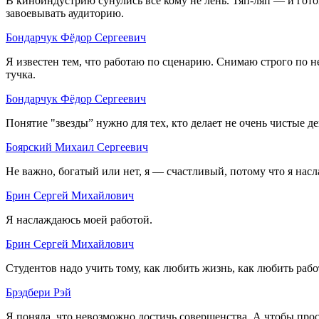
В киноиндустрию сунулись все кому не лень. Тяп-ляп — и готов
завоевывать аудиторию.
Бондарчук Фёдор Сергеевич
Я известен тем, что работаю по сценарию. Снимаю строго по нем
тучка.
Бондарчук Фёдор Сергеевич
Понятие "звезды” нужно для тех, кто делает не очень чистые де
Боярский Михаил Сергеевич
Не важно, богатый или нет, я — счастливый, потому что я насла
Брин Сергей Михайлович
Я наслаждаюсь моей работой.
Брин Сергей Михайлович
Студентов надо учить тому, как любить жизнь, как любить рабо
Брэдбери Рэй
Я поняла, что невозможно достичь совершенства. А чтобы про