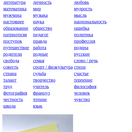
литература
личность
любовь
математика
мир
мудрость
мужчина
музыка
мысль
настоящее
наука
национальность
образование
общество
ошибка
патриотизм
педагог
политика
поступок
правда
профессия
путешествие
работа
родина
родители
родные
русские
свобода
семья
слово / речь
совесть
спорт / физкультура
стихи
страна
судьба
счастье
талант
творчество
терпение
труд
учитель
философия
фотография
француз
человек
честность
чтение
чувство
школа
язык