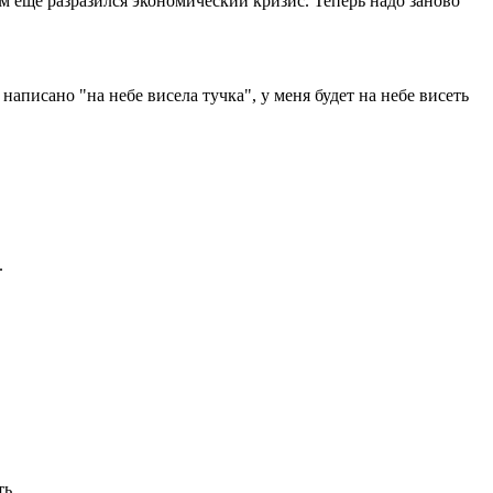
ом еще разразился экономический кризис. Теперь надо заново
написано "на небе висела тучка", у меня будет на небе висеть
.
ть.