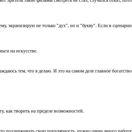
о! Зритель такие фильмы смотреть не стал, случился откат, пот
у, экранизирую не только "дух", но и "букву". Если в сценарии 
ньги на искусстве.
ждаюсь тем, что я делаю. И это на самом деле главное богатство
ту, как творить на пределе возможностей.
сто поддерживать свою популярность, нужно очень много работа