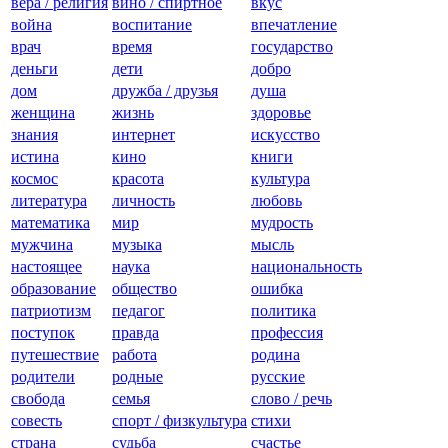
вера / религия
вино / спиртное
вкус
война
воспитание
впечатление
врач
время
государство
деньги
дети
добро
дом
дружба / друзья
душа
женщина
жизнь
здоровье
знания
интернет
искусство
истина
кино
книги
космос
красота
культура
литература
личность
любовь
математика
мир
мудрость
мужчина
музыка
мысль
настоящее
наука
национальность
образование
общество
ошибка
патриотизм
педагог
политика
поступок
правда
профессия
путешествие
работа
родина
родители
родные
русские
свобода
семья
слово / речь
совесть
спорт / физкультура
стихи
страна
судьба
счастье