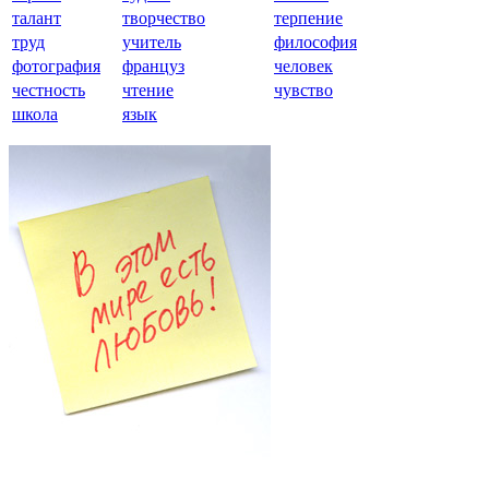
талант
творчество
терпение
труд
учитель
философия
фотография
француз
человек
честность
чтение
чувство
школа
язык