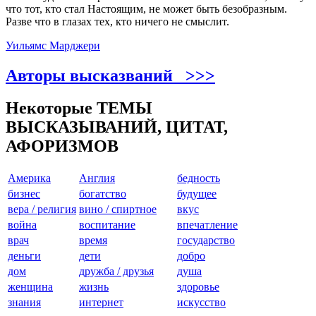
что тот, кто стал Настоящим, не может быть безобразным.
Разве что в глазах тех, кто ничего не смыслит.
Уильямс Марджери
Авторы высказваний >>>
Некоторые ТЕМЫ
ВЫСКАЗЫВАНИЙ, ЦИТАТ,
АФОРИЗМОВ
Америкa
Англия
бедность
бизнес
богатство
будущее
вера / религия
вино / спиртное
вкус
война
воспитание
впечатление
врач
время
государство
деньги
дети
добро
дом
дружба / друзья
душа
женщина
жизнь
здоровье
знания
интернет
искусство