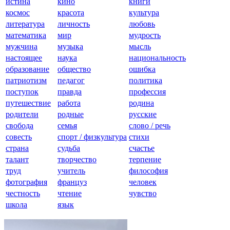
истина
кино
книги
космос
красота
культура
литература
личность
любовь
математика
мир
мудрость
мужчина
музыка
мысль
настоящее
наука
национальность
образование
общество
ошибка
патриотизм
педагог
политика
поступок
правда
профессия
путешествие
работа
родина
родители
родные
русские
свобода
семья
слово / речь
совесть
спорт / физкультура
стихи
страна
судьба
счастье
талант
творчество
терпение
труд
учитель
философия
фотография
француз
человек
честность
чтение
чувство
школа
язык