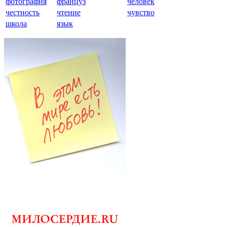
фотография
француз
человек
честность
чтение
чувство
школа
язык