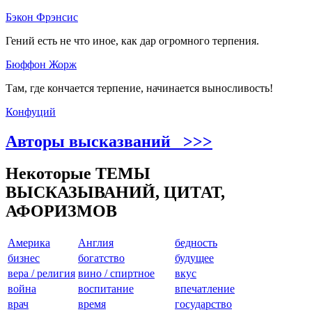
Бэкон Фрэнсис
Гений есть не что иное, как дар огромного терпения.
Бюффон Жорж
Там, где кончается терпение, начинается выносливость!
Конфуций
Авторы высказваний >>>
Некоторые ТЕМЫ
ВЫСКАЗЫВАНИЙ, ЦИТАТ,
АФОРИЗМОВ
Америкa
Англия
бедность
бизнес
богатство
будущее
вера / религия
вино / спиртное
вкус
война
воспитание
впечатление
врач
время
государство