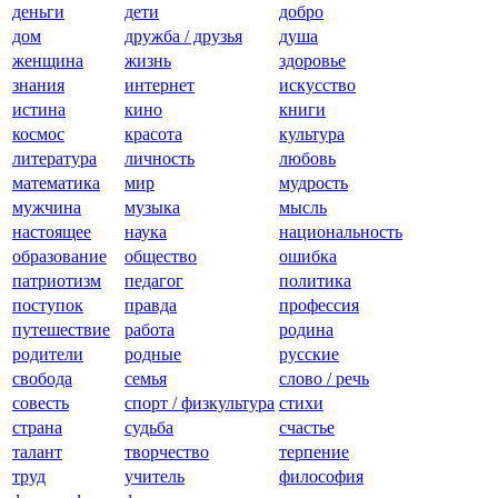
деньги
дети
добро
дом
дружба / друзья
душа
женщина
жизнь
здоровье
знания
интернет
искусство
истина
кино
книги
космос
красота
культура
литература
личность
любовь
математика
мир
мудрость
мужчина
музыка
мысль
настоящее
наука
национальность
образование
общество
ошибка
патриотизм
педагог
политика
поступок
правда
профессия
путешествие
работа
родина
родители
родные
русские
свобода
семья
слово / речь
совесть
спорт / физкультура
стихи
страна
судьба
счастье
талант
творчество
терпение
труд
учитель
философия