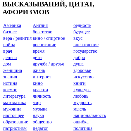
ВЫСКАЗЫВАНИЙ, ЦИТАТ,
АФОРИЗМОВ
Америкa
Англия
бедность
бизнес
богатство
будущее
вера / религия
вино / спиртное
вкус
война
воспитание
впечатление
врач
время
государство
деньги
дети
добро
дом
дружба / друзья
душа
женщина
жизнь
здоровье
знания
интернет
искусство
истина
кино
книги
космос
красота
культура
литература
личность
любовь
математика
мир
мудрость
мужчина
музыка
мысль
настоящее
наука
национальность
образование
общество
ошибка
патриотизм
педагог
политика