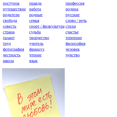
поступок
правда
профессия
путешествие
работа
родина
родители
родные
русские
свобода
семья
слово / речь
совесть
спорт / физкультура
стихи
страна
судьба
счастье
талант
творчество
терпение
труд
учитель
философия
фотография
француз
человек
честность
чтение
чувство
школа
язык