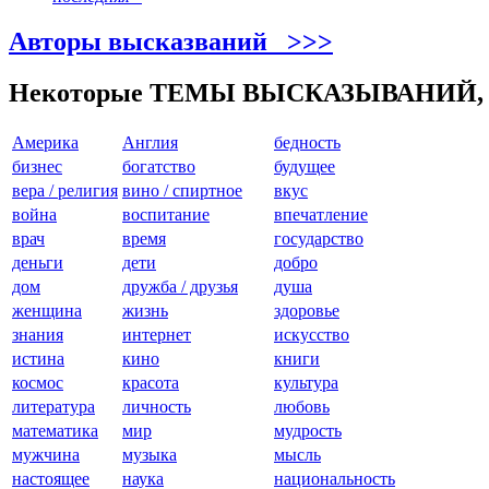
Авторы высказваний >>>
Некоторые ТЕМЫ ВЫСКАЗЫВАНИЙ,
Америкa
Англия
бедность
бизнес
богатство
будущее
вера / религия
вино / спиртное
вкус
война
воспитание
впечатление
врач
время
государство
деньги
дети
добро
дом
дружба / друзья
душа
женщина
жизнь
здоровье
знания
интернет
искусство
истина
кино
книги
космос
красота
культура
литература
личность
любовь
математика
мир
мудрость
мужчина
музыка
мысль
настоящее
наука
национальность