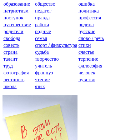
образование
общество
ошибка
патриотизм
педагог
политика
поступок
правда
профессия
путешествие
работа
родина
родители
родные
русские
свобода
семья
слово / речь
совесть
спорт / физкультура
стихи
страна
судьба
счастье
талант
творчество
терпение
труд
учитель
философия
фотография
француз
человек
честность
чтение
чувство
школа
язык