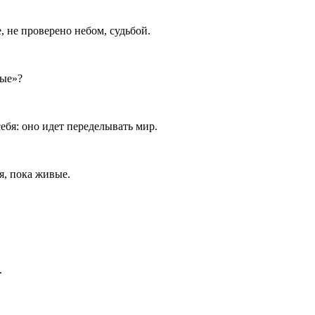
е, не проверено небом, судьбой.
рые»?
ебя: оно идет переделывать мир.
я, пока живые.
.