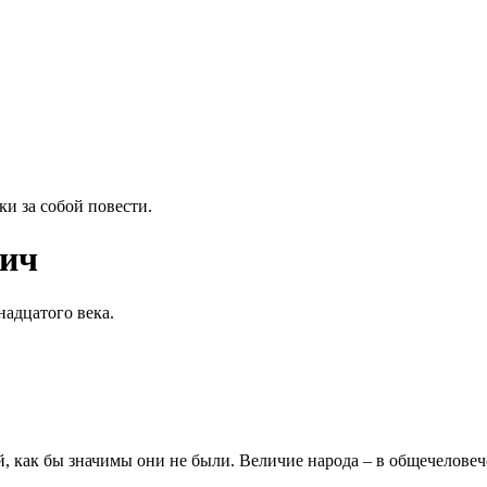
и за собой повести.
вич
надцатого века.
, как бы значимы они не были. Величие народа – в общечеловече