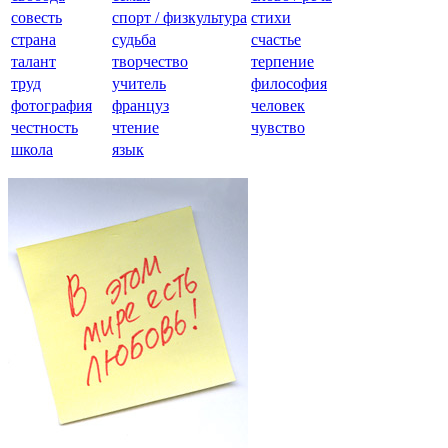
совесть
спорт / физкультура
стихи
страна
судьба
счастье
талант
творчество
терпение
труд
учитель
философия
фотография
француз
человек
честность
чтение
чувство
школа
язык