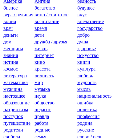
Америкa
Англия
бедность
бизнес
богатство
будущее
вера / религия
вино / спиртное
вкус
война
воспитание
впечатление
врач
время
государство
деньги
дети
добро
дом
дружба / друзья
душа
женщина
жизнь
здоровье
знания
интернет
искусство
истина
кино
книги
космос
красота
культура
литература
личность
любовь
математика
мир
мудрость
мужчина
музыка
мысль
настоящее
наука
национальность
образование
общество
ошибка
патриотизм
педагог
политика
поступок
правда
профессия
путешествие
работа
родина
родители
родные
русские
свобода
семья
слово / речь