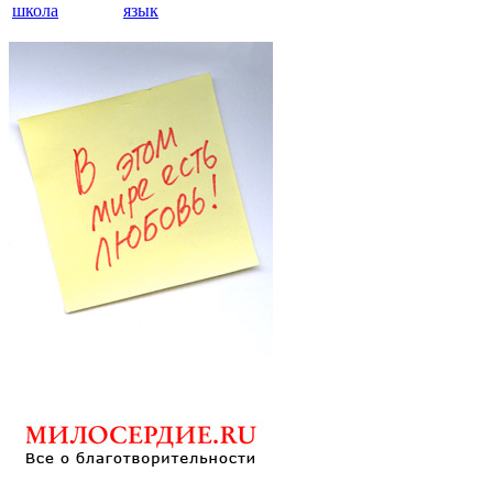
школа
язык