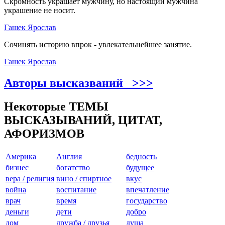
Скромность украшает мужчину, но настоящий мужчина
украшение не носит.
Гашек Ярослав
Сочинять историю впрок - увлекательнейшее занятие.
Гашек Ярослав
Авторы высказваний >>>
Некоторые ТЕМЫ
ВЫСКАЗЫВАНИЙ, ЦИТАТ,
АФОРИЗМОВ
Америкa
Англия
бедность
бизнес
богатство
будущее
вера / религия
вино / спиртное
вкус
война
воспитание
впечатление
врач
время
государство
деньги
дети
добро
дом
дружба / друзья
душа