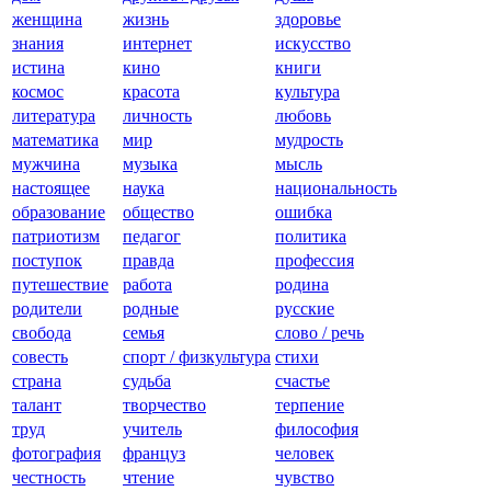
женщина
жизнь
здоровье
знания
интернет
искусство
истина
кино
книги
космос
красота
культура
литература
личность
любовь
математика
мир
мудрость
мужчина
музыка
мысль
настоящее
наука
национальность
образование
общество
ошибка
патриотизм
педагог
политика
поступок
правда
профессия
путешествие
работа
родина
родители
родные
русские
свобода
семья
слово / речь
совесть
спорт / физкультура
стихи
страна
судьба
счастье
талант
творчество
терпение
труд
учитель
философия
фотография
француз
человек
честность
чтение
чувство