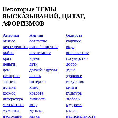
Некоторые ТЕМЫ
ВЫСКАЗЫВАНИЙ, ЦИТАТ,
АФОРИЗМОВ
Америкa
Англия
бедность
бизнес
богатство
будущее
вера / религия
вино / спиртное
вкус
война
воспитание
впечатление
врач
время
государство
деньги
дети
добро
дом
дружба / друзья
душа
женщина
жизнь
здоровье
знания
интернет
искусство
истина
кино
книги
космос
красота
культура
литература
личность
любовь
математика
мир
мудрость
мужчина
музыка
мысль
настоящее
наука
национальность