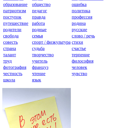
образование
общество
ошибка
патриотизм
педагог
политика
поступок
правда
профессия
путешествие
работа
родина
родители
родные
русские
свобода
семья
слово / речь
совесть
спорт / физкультура
стихи
страна
судьба
счастье
талант
творчество
терпение
труд
учитель
философия
фотография
француз
человек
честность
чтение
чувство
школа
язык