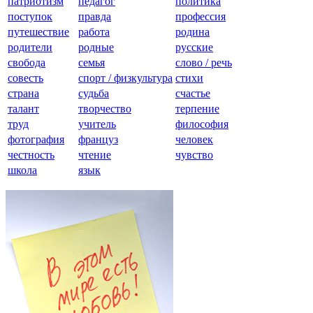
патриотизм
педагог
политика
поступок
правда
профессия
путешествие
работа
родина
родители
родные
русские
свобода
семья
слово / речь
совесть
спорт / физкультура
стихи
страна
судьба
счастье
талант
творчество
терпение
труд
учитель
философия
фотография
француз
человек
честность
чтение
чувство
школа
язык