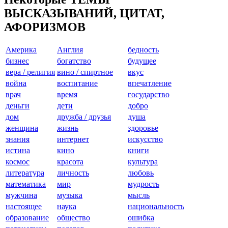
ВЫСКАЗЫВАНИЙ, ЦИТАТ,
АФОРИЗМОВ
Америкa
Англия
бедность
бизнес
богатство
будущее
вера / религия
вино / спиртное
вкус
война
воспитание
впечатление
врач
время
государство
деньги
дети
добро
дом
дружба / друзья
душа
женщина
жизнь
здоровье
знания
интернет
искусство
истина
кино
книги
космос
красота
культура
литература
личность
любовь
математика
мир
мудрость
мужчина
музыка
мысль
настоящее
наука
национальность
образование
общество
ошибка