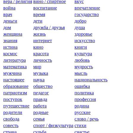
вера / религия
вино / спиртное
вкус
война
воспитание
впечатление
врач
время
государство
деньги
дети
добро
дом
дружба / друзья
душа
женщина
жизнь
здоровье
знания
интернет
искусство
истина
кино
книги
космос
красота
культура
литература
личность
любовь
математика
мир
мудрость
мужчина
музыка
мысль
настоящее
наука
национальность
образование
общество
ошибка
патриотизм
педагог
политика
поступок
правда
профессия
путешествие
работа
родина
родители
родные
русские
свобода
семья
слово / речь
совесть
спорт / физкультура
стихи
страна
судьба
счастье