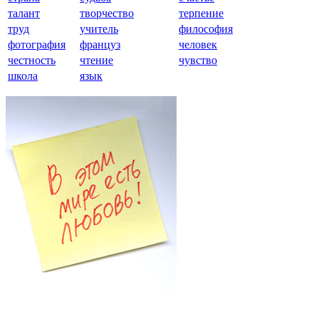
талант
творчество
терпение
труд
учитель
философия
фотография
француз
человек
честность
чтение
чувство
школа
язык