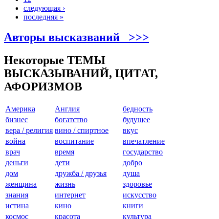
следующая ›
последняя »
Авторы высказваний >>>
Некоторые ТЕМЫ
ВЫСКАЗЫВАНИЙ, ЦИТАТ,
АФОРИЗМОВ
Америкa
Англия
бедность
бизнес
богатство
будущее
вера / религия
вино / спиртное
вкус
война
воспитание
впечатление
врач
время
государство
деньги
дети
добро
дом
дружба / друзья
душа
женщина
жизнь
здоровье
знания
интернет
искусство
истина
кино
книги
космос
красота
культура