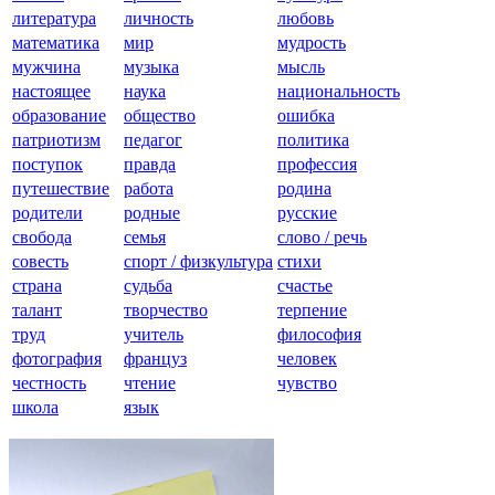
литература
личность
любовь
математика
мир
мудрость
мужчина
музыка
мысль
настоящее
наука
национальность
образование
общество
ошибка
патриотизм
педагог
политика
поступок
правда
профессия
путешествие
работа
родина
родители
родные
русские
свобода
семья
слово / речь
совесть
спорт / физкультура
стихи
страна
судьба
счастье
талант
творчество
терпение
труд
учитель
философия
фотография
француз
человек
честность
чтение
чувство
школа
язык