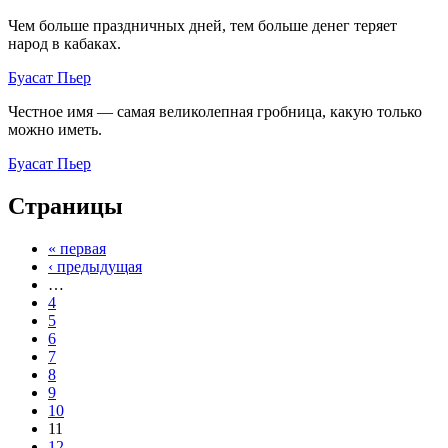
Чем больше праздничных дней, тем больше денег теряет
народ в кабаках.
Буасат Пьер
Честное имя — самая великолепная гробница, какую только
можно иметь.
Буасат Пьер
Страницы
« первая
‹ предыдущая
…
4
5
6
7
8
9
10
11
12