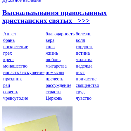
Духовное наследие
Выскальзывания православных
христианских святых >>>
Ангел
благодарность
болезнь
брань
вера
воля
воскресение
гнев
гордость
грех
жизнь
истина
крест
любовь
молитва
монашество
мытарства
надежда
напасть / искушение
помыслы
пост
праздник
прелесть
причастие
рай
рассуждение
священство
совесть
страсти
труд
чревоугодие
Церковь
чувство