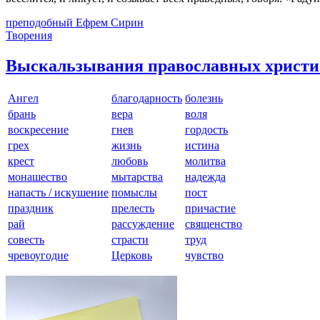
преподобный Ефрем Сирин
Творения
Выскальзывания православных христ
Ангел
благодарность
болезнь
брань
вера
воля
воскресение
гнев
гордость
грех
жизнь
истина
крест
любовь
молитва
монашество
мытарства
надежда
напасть / искушение
помыслы
пост
праздник
прелесть
причастие
рай
рассуждение
священство
совесть
страсти
труд
чревоугодие
Церковь
чувство