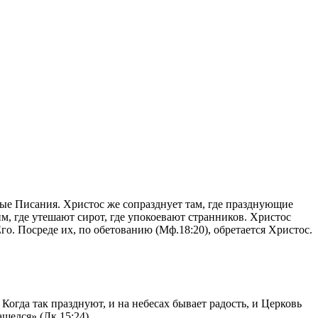
ные Писания. Христос же сопразднует там, где празднующие
м, где утешают сирот, где упокоевают странников. Христос
го. Посреде их, по обетованию (Мф.18:20), обретается Христос.
огда так празднуют, и на небесах бывает радость, и Церковь
ашелся» (Лк.15:24).