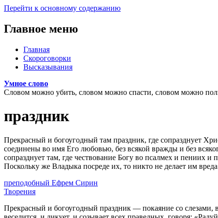
Перейти к основному содержанию
Главное меню
Главная
Скороговорки
Высказывания
Умное слово
Словом можно убить, словом можно спасти, словом можно полк
праздник
Прекрасный и богоугодный там праздник, где сопразднует Хри
соединены во имя Его любовью, без всякой вражды и без всяко
сопразднует там, где чествование Богу во псалмех и пениих и 
Поскольку же Владыка посреде их, то никто не делает им вреда
преподобный Ефрем Сирин
Творения
Прекрасный и богоугодный праздник — покаяние со слезами, во
веселится, и ликует, и созывает всех праведных, говоря: «Раду