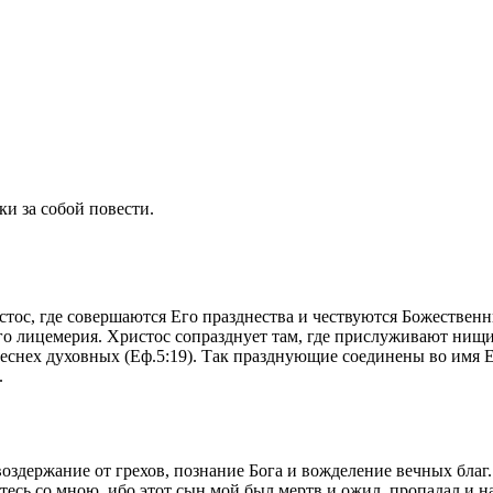
и за собой повести.
стос, где совершаются Его празднества и чествуются Божествен
го лицемерия. Христос сопразднует там, где прислуживают нищи
песнех духовных (Еф.5:19). Так празднующие соединены во имя Е
.
здержание от грехов, познание Бога и вожделение вечных благ. К
йтесь со мною, ибо этот сын мой был мертв и ожил, пропадал и н