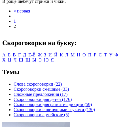
В роще щебечут стрижи и чижи.
« первая
Страницы
1
2
Скороговорки на букву:
А
Б
В
Г
Д
Е-Ё
Ж
З
И
Й
К
Л
М
Н
О
П
Р
С
Т
У
Ф
Х
Ц
Ч
Ш
Щ
Ы
Э
Ю
Я
Темы
Слова скороговорки (22)
Скороговорки смешные (33)
Сложные предложения (17)
Скороговорки для детей (176)
Скороговорки для развития дикции (59)
Скороговорки с шипящими звуками (130)
Скороговорки армейские (5)