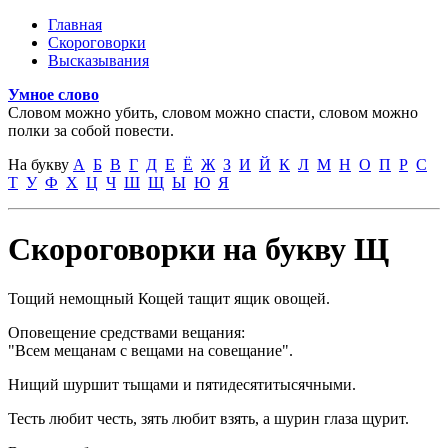
Перейти к основному содержанию
Главная
Скороговорки
Главное меню
Высказывания
Умное слово
Словом можно убить, словом можно спасти, словом можно
полки за собой повести.
На букву
А
Б
В
Г
Д
Е
Ё
Ж
З
И
Й
К
Л
М
Н
О
П
Р
С
Т
У
Ф
Х
Ц
Ч
Ш
Щ
Ы
Ю
Я
Скороговорки на букву Щ
Тощий немощный Кощей тащит ящик овощей.
Оповещение средствами вещания:
"Всем мещанам с вещами на совещание".
Нищий шуршит тыщами и пятидесятитысячными.
Тесть любит честь, зять любит взять, а шурин глаза щурит.