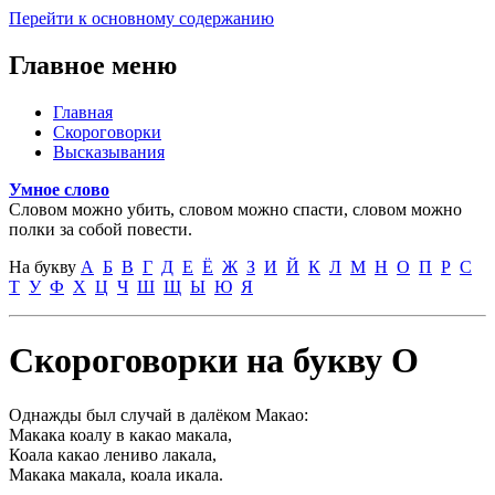
Перейти к основному содержанию
Главное меню
Главная
Скороговорки
Высказывания
Умное слово
Словом можно убить, словом можно спасти, словом можно
полки за собой повести.
На букву
А
Б
В
Г
Д
Е
Ё
Ж
З
И
Й
К
Л
М
Н
О
П
Р
С
Т
У
Ф
Х
Ц
Ч
Ш
Щ
Ы
Ю
Я
Скороговорки на букву О
Однажды был случай в далёком Макао:
Макака коалу в какао макала,
Коала какао лениво лакала,
Макака макала, коала икала.