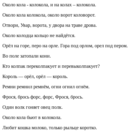
Около кола - колокола, и на колах – колокола.
Около кола колокола, около ворот коловорот.
Отвори, Увар, ворота, у двора на траве дрова.
Около колодца кольцо не найдётся.
Орёл на горе, перо на орле. Гора под орлом, орел под пером.
Во поле затопали кони.
Кто колпак переколпакует и перевыколпакует?
Король — орёл, орёл — король.
Ремни ремнил ремнём, огни огнил огнём.
Фрося, брось форс, форс, Фрося, брось.
Один волк гоняет овец полк.
Около кола бьют в колокола.
Любит кошка молоко, только рыльце коротко.