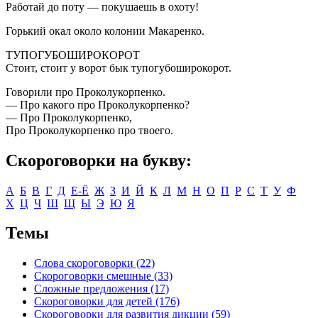
Работай до поту — покушаешь в охоту!
Горький окал около колонии Макаренко.
ТУПОГУБОШИРОКОРОТ
Стоит, стоит у ворот бык тупогубоширокорот.
Говорили про Проколукорпенко.
— Про какого про Проколукорпенко?
— Про Проколукорпенко,
Про Проколукорпенко про твоего.
Скороговорки на букву:
А
Б
В
Г
Д
Е-Ё
Ж
З
И
Й
К
Л
М
Н
О
П
Р
С
Т
У
Ф
Х
Ц
Ч
Ш
Щ
Ы
Э
Ю
Я
Темы
Слова скороговорки (22)
Скороговорки смешные (33)
Сложные предложения (17)
Скороговорки для детей (176)
Скороговорки для развития дикции (59)