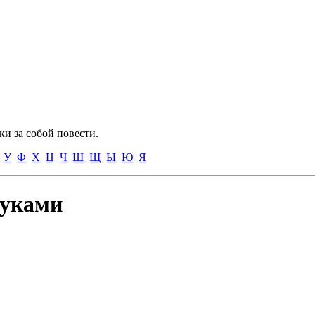
и за собой повести.
У
Ф
Х
Ц
Ч
Ш
Щ
Ы
Ю
Я
вуками