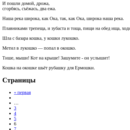
И пошли домой, дрожа,
сгорбясь, съёжась, два ежа.
Наша река широка, как Ока, так, как Ока, широка наша река.
Плавниками трепеща, и зубаста и тоща, пищи на обед ища, ход
Шла с базара кошка, у кошки лукошко.
Метил в лукошко — попал в окошко.
Тише, мыши! Кот на крыше! Зашумите - он услышит!
Кошка на окошке шьёт рубашку для Ермошки.
Страницы
« первая
…
3
4
5
6
7