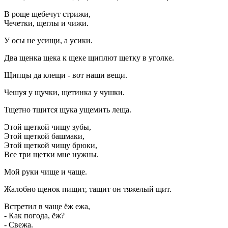
В роще щебечут стрижи,
Чечетки, щеглы и чижи.
У осы не усищи, а усики.
Два щенка щека к щеке щиплют щетку в уголке.
Щипцы да клещи - вот наши вещи.
Чешуя у щучки, щетинка у чушки.
Тщетно тщится щука ущемить леща.
Этой щеткой чищу зубы,
Этой щеткой башмаки,
Этой щеткой чищу брюки,
Все три щетки мне нужны.
Мой руки чище и чаще.
Жалобно щенок пищит, тащит он тяжелый щит.
Встретил в чаще ёж ежа,
- Как погода, ёж?
- Свежа.