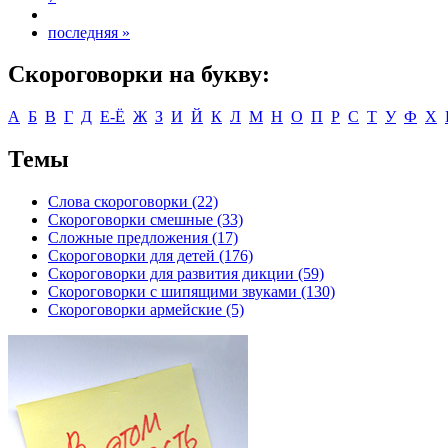
последняя »
Скороговорки на букву:
А
Б
В
Г
Д
Е-Ё
Ж
З
И
Й
К
Л
М
Н
О
П
Р
С
Т
У
Ф
Х
Темы
Слова скороговорки (22)
Скороговорки смешные (33)
Сложные предложения (17)
Скороговорки для детей (176)
Скороговорки для развития дикции (59)
Скороговорки с шипящими звуками (130)
Скороговорки армейские (5)