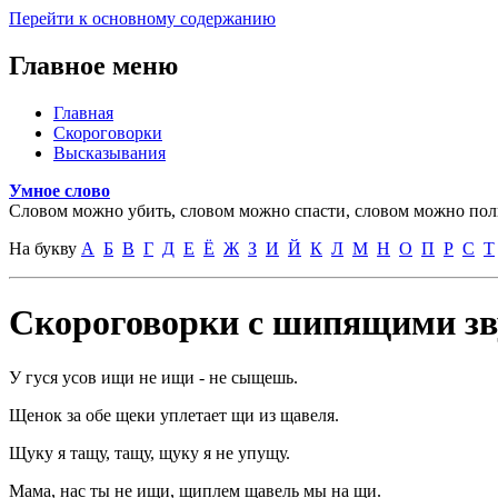
Перейти к основному содержанию
Главное меню
Главная
Скороговорки
Высказывания
Умное слово
Словом можно убить, словом можно спасти, словом можно полк
На букву
А
Б
В
Г
Д
Е
Ё
Ж
З
И
Й
К
Л
М
Н
О
П
Р
С
Т
Скороговорки с шипящими з
У гуся усов ищи не ищи - не сыщешь.
Щенок за обе щеки уплетает щи из щавеля.
Щуку я тащу, тащу, щуку я не упущу.
Мама, нас ты не ищи, щиплем щавель мы на щи.